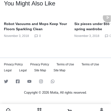
You Might Also Like
Robot Vacuums and Mops Keep Your
Six pieces under $55
Floors Sparkling Clean
spring wardrobe
November 3, 2018
0
November 3, 2018
Privacy Policy
Privacy Policy
Terms of Use
Terms of Use
Legal
Legal
Site Map
Site Map
Copyright © 2026 Motta, All rights reserved.